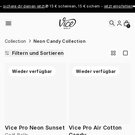
Skip to content
 
sichere dir deinen jetzt
🎁 15 € schenken, 15 € sichern - 
jetzt empfehlen
👑
0
Collection
Neon Candy Collection
Filtern und Sortieren
Wieder verfügbar
Wieder verfügbar
Vice Pro Neon Sunset
Vice Pro Air Cotton
Candy