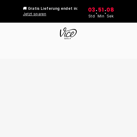
03
51
08
🚚 Gratis Lieferung endet in:
:
:
Jetzt sparen
Std
Min
Sek