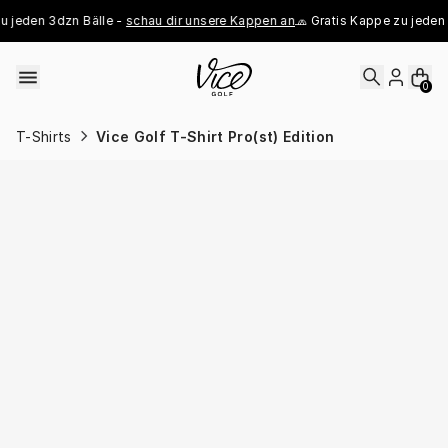
Skip to content
 jeden 3dzn Bälle - 
schau dir unsere Kappen an
🧢 Gratis Kappe zu jeden 3
0
T-Shirts
Vice Golf T-Shirt Pro(st) Edition