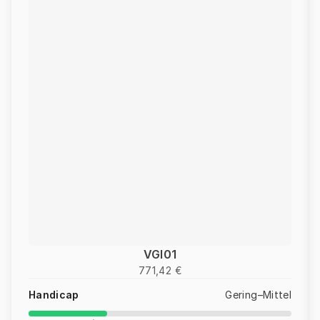
VGI01
771,42 €
Handicap
Gering–Mittel