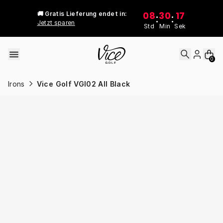
Skip to content
08
30
17
🚚 Gratis Lieferung endet in:
:
:
Jetzt sparen
Std
Min
Sek
0
Irons
Vice Golf VGI02 All Black