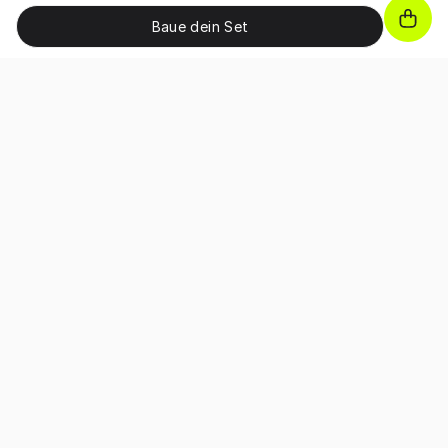
Baue dein Set
WERDE TEIL DER VICE GOLF COMMUNITY!
Schalte exklusive Vorteile frei, erhalte Promo-Codes und
Vorabzugang zu Rabattaktionen sowie Produkt-
Neuerscheinungen.
Hiermit bestätige ich, dass ich die 
Allgemeinen 
Geschäftsbedingungen
 sowie 
Datenschutzerklärung
 gelesen und 
akzeptiert habe.
Über Vice Golf
Die Geschichte von Vice Golf