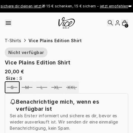
Skip to content
sichere dir deinen jetzt
🎁 15 € schenken, 15 € sichern - 
jetzt empfehlen
👑 
0
T-Shirts
Vice Plains Edition Shirt
Nicht verfügbar
Vice Plains Edition Shirt
20,00 €
Size
:
S
S
M
L
XL
XXL
Benachrichtige mich, wenn es
verfügbar ist
Sei als Erste:r informiert und sichere es dir, bevor es
wieder ausverkauft ist. Wir senden dir eine einmalige
Benachrichtigung, kein Spam.