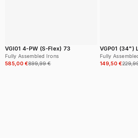
VGI01 4-PW (S-Flex) 73
VGP01 (34") 
Fully Assembled Irons
Fully Assemble
585,00 €
899,99 €
149,50 €
229,9